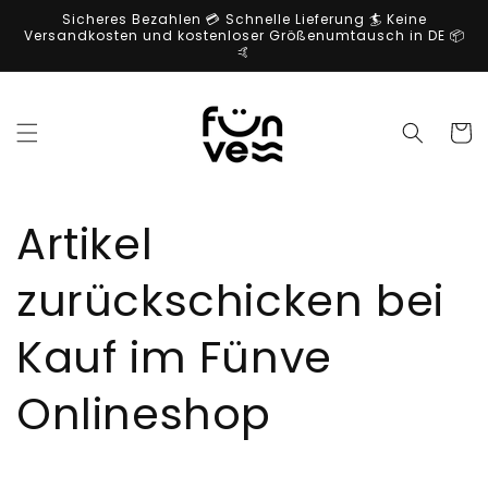
Direkt
Sicheres Bezahlen 💳 Schnelle Lieferung 🏄 Keine
zum
Versandkosten und kostenloser Größenumtausch in DE 📦
Inhalt
🤙
Warenko
Artikel
zurückschicken bei
Kauf im Fünve
Onlineshop